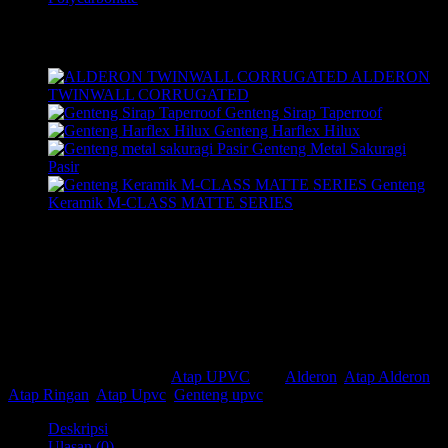
Products
ALDERON
TWINWALL CORRUGATED
Genteng Sirap Taperroof
Genteng Harflex Hilux
Genteng Metal Sakuragi
Pasir
Genteng
Keramik M-CLASS MATTE SERIES
Alderon RS adalah atap uPVC single layer yang di desain untuk
memenuhi kebutuhan atap yang dapat bertahan lama dengan harga
yang terjangkau. Alderon RS sangat ringan. Alderon RS juga tidak
tembus cahaya sehingga dapat melindungi Anda sekeluarga dari
bahaya sinar Ultra Violet.
SKU:
AUP002
Kategori:
Atap UPVC
Tag:
Alderon
,
Atap Alderon
,
Atap Ringan
,
Atap Upvc
,
Genteng upvc
Deskripsi
Ulasan (0)