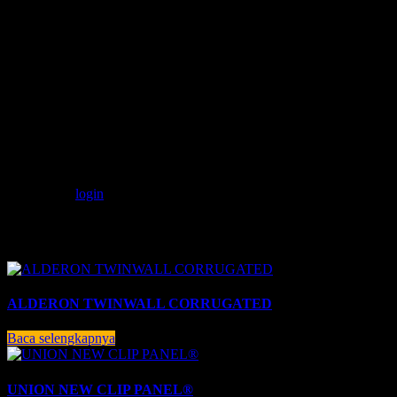
Formula UV yang ada dalam Alderon, selain menjaga warna
Alderon agar tetap Indah dalam jangka waktu lama, juga
mempertahankan performa pembiasan cahaya pada atap Alderon.
Ulasan
Belum ada ulasan.
Jadilah yang pertama memberikan ulasan “ALDERON RS
SINGLE WALL CORRUGATED”
Anda harus
login
untuk mengirimkan ulasan.
Produk Terkait
ALDERON TWINWALL CORRUGATED
Baca selengkapnya
UNION NEW CLIP PANEL®