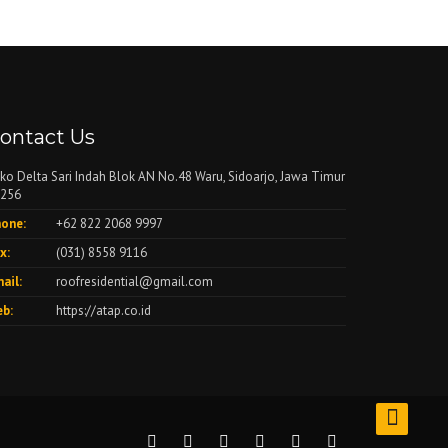
ontact Us
ko Delta Sari Indah Blok AN No.48 Waru, Sidoarjo, Jawa Timur
256
one:
+62 822 2068 9997
x:
(031) 8558 9116
ail:
roofresidential@gmail.com
b:
https://atap.co.id