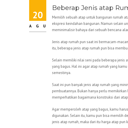
Beberap Jenis atap Ru
20
Memilih sebuah atap untuk bangunan rumah ata
ekspresi keindahan bangunan. Namun selain unt
AGU
meminimalisir bahaya dari sebuah bencana alam
Jenis atap rumah pun saat ini bermacam-macam
itu, beberapa jenis atap rumah pun bisa membu
Selain memiliki nilai seni pada beberapa jeni
yang bagus. Hal ini agar atap rumah yang kamu m
semestinya.
Saat ini pun banyak jenis atap rumah yang minim
pembuatannya. Bukan hanya perlu memikirkan b
memperhatikan bagaimana konstruksi dari atap 
Agar memperoleh atap yang bagus, kamu harus
digunakan. Selain itu, kamu pun bisa memilih d
jenis atap rumah, maka dari itu harga atap pun ki