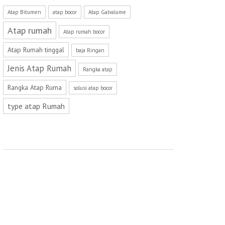
Atap Bitumen
atap bocor
Atap Galvalume
Atap rumah
Atap rumah bocor
Atap Rumah tinggal
baja Ringan
Jenis Atap Rumah
Rangka atap
Rangka Atap Ruma
solusi atap bocor
type atap Rumah