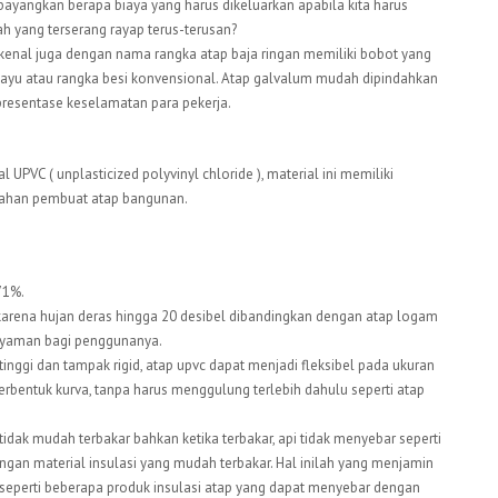
ibayangkan berapa biaya yang harus dikeluarkan apabila kita harus
 yang terserang rayap terus-terusan?
kenal juga dengan nama rangka atap baja ringan memiliki bobot yang
kayu atau rangka besi konvensional. Atap galvalum mudah dipindahkan
presentase keselamatan para pekerja.
 UPVC ( unplasticized polyvinyl chloride ), material ini memiliki
bahan pembuat atap bangunan.
71%.
karena hujan deras hingga 20 desibel dibandingkan dengan atap logam
 nyaman bagi penggunanya.
inggi dan tampak rigid, atap upvc dapat menjadi fleksibel pada ukuran
berbentuk kurva, tanpa harus menggulung terlebih dahulu seperti atap
 tidak mudah terbakar bahkan ketika terbakar, api tidak menyebar seperti
gan material insulasi yang mudah terbakar. Hal inilah yang menjamin
k seperti beberapa produk insulasi atap yang dapat menyebar dengan