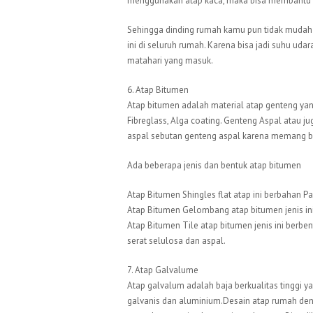
menggunakan atap kaca, maka bisa membantu 
Sehingga dinding rumah kamu pun tidak mudah 
ini di seluruh rumah. Karena bisa jadi suhu ud
matahari yang masuk.
6. Atap Bitumen
Atap bitumen adalah material atap genteng yang 
Fibreglass, Alga coating. Genteng Aspal atau ju
aspal sebutan genteng aspal karena memang ba
Ada beberapa jenis dan bentuk atap bitumen
Atap Bitumen Shingles flat atap ini berbahan Pas
Atap Bitumen Gelombang atap bitumen jenis in
Atap Bitumen Tile atap bitumen jenis ini berb
serat selulosa dan aspal.
7. Atap Galvalume
Atap galvalum adalah baja berkualitas tinggi ya
galvanis dan aluminium.Desain atap rumah de