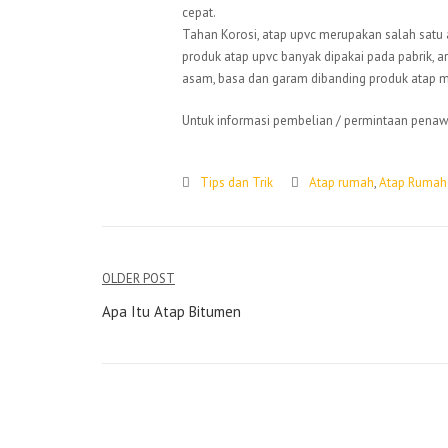
cepat.
Tahan Korosi, atap upvc merupakan salah satu 
produk atap upvc banyak dipakai pada pabrik, 
asam, basa dan garam dibanding produk atap m
Untuk informasi pembelian / permintaan penaw
Tips dan Trik
Atap rumah
,
Atap Rumah 
Navigasi
OLDER POST
pos
Apa Itu Atap Bitumen