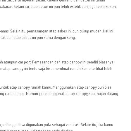
n ini tak perlu dipertanyakan. Karena genteng dari beton ini tahan
ran. Selain itu, atap beton ini pun lebih estetik dan juga lebih kokoh.
panas. Selain itu, pemasangan atap asbes ini pun cukup mudah. Hal ini
tuk dari atap asbes ini pun sama dengan seng.
ah ataupun car port. Pemasangan dari atap canopy ini sendiri biasanya
 atap canopy ini tentu saja bisa membuat rumah kamu terlihat lebih
a untuk atap canopy rumah kamu. Menggunakan atap canopy pun bisa
ng cukup tinggi. Namun jika menggunaka atap canopy, saat hujan datang
, sehingga bisa digunakan pula sebagai ventilasi. Selain itu, jika kamu