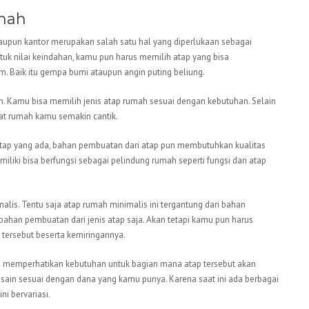
mah
upun kantor merupakan salah satu hal yang diperlukaan sebagai
uk nilai keindahan, kamu pun harus memilih atap yang bisa
. Baik itu gempa bumi ataupun angin puting beliung.
. Kamu bisa memilih jenis atap rumah sesuai dengan kebutuhan. Selain
at rumah kamu semakin cantik.
s atap yang ada, bahan pembuatan dari atap pun membutuhkan kualitas
iliki bisa berfungsi sebagai pelindung rumah seperti fungsi dari atap
alis. Tentu saja atap rumah minimalis ini tergantung dari bahan
ahan pembuatan dari jenis atap saja. Akan tetapi kamu pun harus
tersebut beserta kemiringannya.
 memperhatikan kebutuhan untuk bagian mana atap tersebut akan
esain sesuai dengan dana yang kamu punya. Karena saat ini ada berbagai
ni bervariasi.