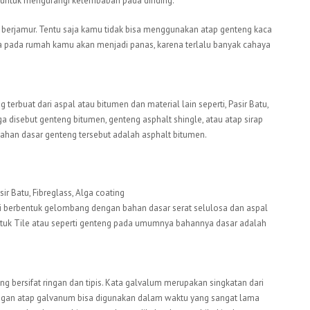
untuk mengurangi kelembaban pada dinding.
berjamur. Tentu saja kamu tidak bisa menggunakan atap genteng kaca
ara pada rumah kamu akan menjadi panas, karena terlalu banyak cahaya
terbuat dari aspal atau bitumen dan material lain seperti, Pasir Batu,
ga disebut genteng bitumen, genteng asphalt shingle, atau atap sirap
han dasar genteng tersebut adalah asphalt bitumen.
ir Batu, Fibreglass, Alga coating
i berbentuk gelombang dengan bahan dasar serat selulosa dan aspal
entuk Tile atau seperti genteng pada umumnya bahannya dasar adalah
ng bersifat ringan dan tipis. Kata galvalum merupakan singkatan dari
ngan atap galvanum bisa digunakan dalam waktu yang sangat lama