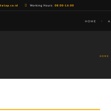
@atap.co.id
Working Hours:
08:00-16:00
HOME
A
HOME