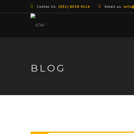
Contac Us:
(031) 8558 9116
Email us:
info
BLOG