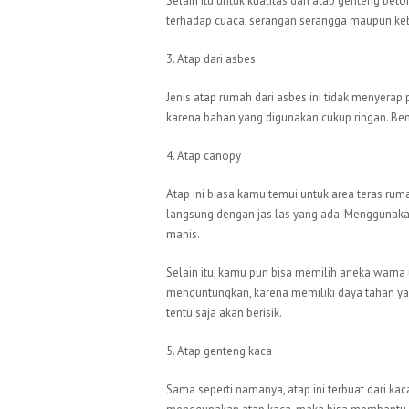
Selain itu untuk kualitas dari atap genteng beto
terhadap cuaca, serangan serangga maupun kebaka
3. Atap dari asbes
Jenis atap rumah dari asbes ini tidak menyerap 
karena bahan yang digunakan cukup ringan. Ben
4. Atap canopy
Atap ini biasa kamu temui untuk area teras rum
langsung dengan jas las yang ada. Menggunakan
manis.
Selain itu, kamu pun bisa memilih aneka warn
menguntungkan, karena memiliki daya tahan ya
tentu saja akan berisik.
5. Atap genteng kaca
Sama seperti namanya, atap ini terbuat dari kaca