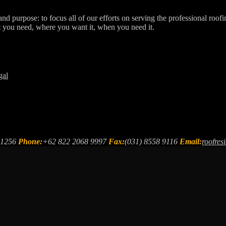
d purpose: to focus all of our efforts on serving the professional roofi
t you need, where you want it, when you need it.
gal
61256
Phone:
+62 822 2068 9997
Fax:
(031) 8558 9116
Email:
roofre