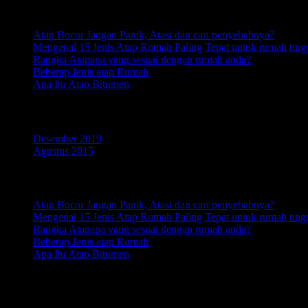
Pos-pos Terbaru
Atap Bocor Jangan Panik, Atasi dan cari penyebabnya?
Mengenal 15 Jenis Atap Rumah Paling Tepat untuk rumah ting
Rangka Atapapa yang sesuai dengan rumah anda?
Beberap Jenis atap Rumah
Apa Itu Atap Bitumen
Arsip
Desember 2019
Agustus 2015
RECENT POSTS
Atap Bocor Jangan Panik, Atasi dan cari penyebabnya?
Mengenal 15 Jenis Atap Rumah Paling Tepat untuk rumah ting
Rangka Atapapa yang sesuai dengan rumah anda?
Beberap Jenis atap Rumah
Apa Itu Atap Bitumen
ABOUT US