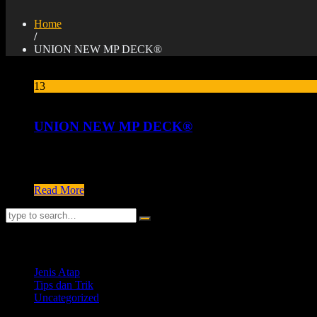
Home
/
UNION NEW MP DECK®
13
Feb
UNION NEW MP DECK®
Union New MP Deck® adalah pengembangan dari produk UNION
air hujannya...
Read More
Kategori
Jenis Atap
Tips dan Trik
Uncategorized