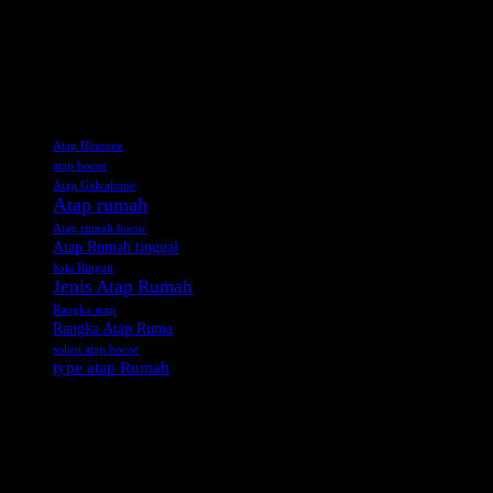
Atap.co.id. consists of a leading roofing Brands with a common goal an
We have the capabilities and equipment to deliver any roofing produc
Tag
Atap Bitumen
atap bocor
Atap Galvalume
Atap rumah
Atap rumah bocor
Atap Rumah tinggal
baja Ringan
Jenis Atap Rumah
Rangka atap
Rangka Atap Ruma
solusi atap bocor
type atap Rumah