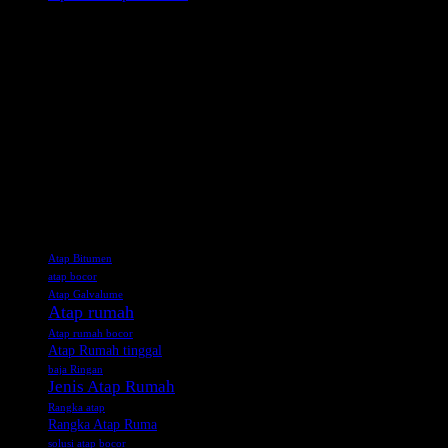
ABOUT US
Atap.co.id. consists of a leading roofing Brands with a common
goal and purpose: to focus all of our efforts on serving the
professional roofing contractor.
We have the capabilities and equipment to deliver any roofing
product you need, where you want it, when you need it.
Tag
Atap Bitumen
atap bocor
Atap Galvalume
Atap rumah
Atap rumah bocor
Atap Rumah tinggal
baja Ringan
Jenis Atap Rumah
Rangka atap
Rangka Atap Ruma
solusi atap bocor