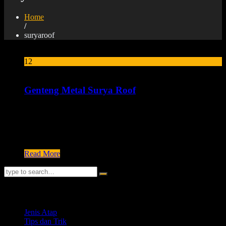
Home
/
suryaroof
12
Jul
Genteng Metal Surya Roof
SURYA ROOF HADIR DALAM SURYA STONE dan
SURYA COLOR Pilihan Konstruksi Surya Roof dengan
bahan metal Pelangi yang ringan namun kuat dan tidak
membebani konstruksi.
Read More
Kategori
Jenis Atap
Tips dan Trik