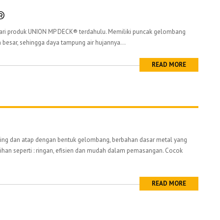
®
i produk UNION MP DECK® terdahulu. Memiliki puncak gelombang
ih besar, sehingga daya tampung air hujannya...
READ MORE
ng dan atap dengan bentuk gelombang, berbahan dasar metal yang
han seperti : ringan, efisien dan mudah dalam pemasangan. Cocok
.
READ MORE