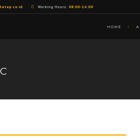
@atap.co.id
Working Hours:
08:00-16:00
HOME
A
NC