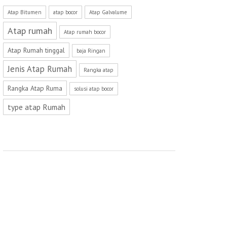
Atap Bitumen
atap bocor
Atap Galvalume
Atap rumah
Atap rumah bocor
Atap Rumah tinggal
baja Ringan
Jenis Atap Rumah
Rangka atap
Rangka Atap Ruma
solusi atap bocor
type atap Rumah