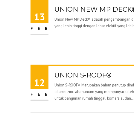
UNION NEW MP DECK
13
Union New MP Deck® adalah pengembangan dar
yang lebih tinggi dengan lebar efektif yang leb
FEB
UNION S-ROOF®
12
Union S-ROOF® Merupakan bahan penutup dindi
dilapisi zinc-alumunium yang mempunyai kelebi
FEB
untuk bangunan rumah tinggal, komersial dan..