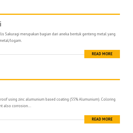
i
lis Sakuragi merupakan bagian dari aneka bentuk genteng metal yang
 metal/logam.
READ MORE
 roof using zinc alumunium based coating (55% Alumunium). Coloring
nt also corrosion...
READ MORE