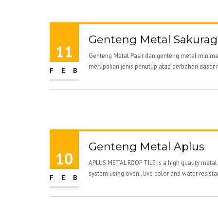
Genteng Metal Sakurag
11
Genteng Metal Pasir dan genteng metal minima
merupakan jenis penutup atap berbahan dasar
FEB
Genteng Metal Aplus
10
APLUS METAL ROOF TILE is a high quality metal
system using oven , live color and water resista
FEB