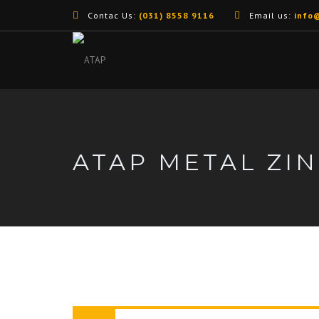
Contac Us:
(031) 8558 9116
Email us:
info
ATAP METAL ZI