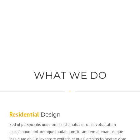
WHAT WE DO
Residential
Design
Sed ut perspiciatis unde omnis iste natus error sit voluptatem
accusantium doloremque laudantium, totam rem aperiam, eaque
ipsa quae ab illo inventore veritatis et quasi architecto beatae vitae