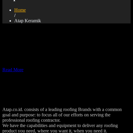
Home
/
Atap Keramik
Pemasangan Atap Keramik
Atap Keramik Atau Genteng keramik disebut juga genteng terakota,
karena memang dibuat dari tanah liat sebagai bahan baku utamanya.
Usia pakai panjang karena kekuatan dan daya tahannya tinggi.
Read More
Atap.co.id. consists of a leading roofing Brands with a common
goal and purpose: to focus all of our efforts on serving the
professional roofing contractor.
We have the capabilities and equipment to deliver any roofing
product you need, where you want it, when you need it.