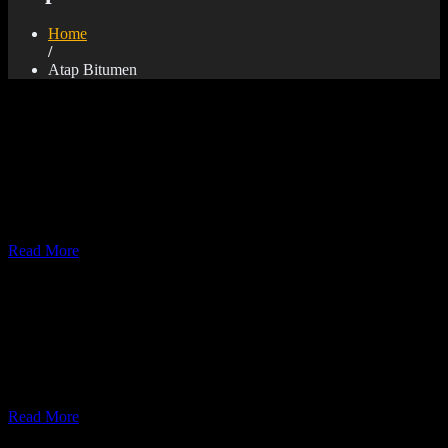
Home
/
Atap Bitumen
Pemasangan Atap Onduvilla
Pemasangan Atap Onduvilla
RENCANA KERJA dan SYARAT
Penutup Atap Genteng Bitumen Onduvilla
Read More
Jasa Pemasangan Atap Onduline
Atap rumah merupakan komponen terpenting dalam sebuah rumah,
dengan adanya atap yang kokoh, kuat, tahan lama untuk itu anda
membutuhkan tenaga pasang yang profesional untuk melindungi hal
– hal yang tidak anda inginkan.
Read More